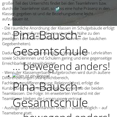
großer Teil des Unterrichts findet bei den Teamlehrern bzw.
durch die Teamlehrer statt, so dass eine hohe Präsenz in den
Klassen gegeben ist und die Beziehungsebene leicht
aufzubauen ist.
- Die räumliche Anordnung der Klassen im Schulgebäude erfolgt
Pina-Bausch-
nach „Jahrgangsfluren“, die eine räumliche Nähe zu den
jeweiligen Lehrerzimmern haben (im Rahmen der baulichen
Gegebenheiten).
Gesamtschule
Dadurch sind auch die räumlichen Wege zwischen Lehrkräften
sowie Schülerinnen und Schülern gering und eine gegenseitige
... bewegend anders!
Erreichbarkeit ist gewährleistet.
- Wenn der Klassenverband aufgebrochen wird durch äußere
Differenzierungen (Wahlpflichtbereich,
Pina-Bausch-
Fachleistungsdifferenzierung, Religionslehre), erfolgt die
Kursbildung - wann immer möglich - innerhalb der beiden
Teamklassen. Die Folge: Im erweiterten Verband mit der
Gesamtschule
Teamklasse bleiben die Lerngruppen vertraut.
- Ausflüge und Klassenfahrten finden – soweit möglich – auf
Teamebene statt.