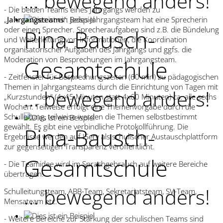
... bewegend anders!
- Die beiden Teams eines Jahrgangs werden zu
„
Jahrgangsteams
“: Jedes Jahrgangsteam hat eine Sprecherin
oder einen Sprecher. Sprecheraufgaben sind z.B. die Bündelung
Pina-Bausch-
und Weiterleitung von Informationen, die Koordination
organisatorischer Aufgaben des Jahrgangs und ggfs. die
Moderation von Besprechungen im Jahrgangsteam.
Gesamtschule
- Zeitfenster für Besprechungszeiten (60 min) zu pädagogischen
Themen in Jahrgangsteams durch die Einrichtung von Tagen mit
... bewegend anders!
„Kurzstunden“ (4x45 Minuten statt 4x60 Minuten) ca. alle sechs
Wochen: Teilweise erfolgt eine Themenvorgabe durch die
Schulleitung, teilweise werden die Themen selbstbestimmt
gewählt. Es gibt eine verbindliche Protokollführung. Die
Pina-Bausch-
Ergebnisse werden auf IServ als schulischer Austauschplattform
zur gegenseitigen Transparenz veröffentlicht.
Gesamtschule
- Die Teamidee wird im Sprachgebrauch auf weitere Bereiche
übertragen:
... bewegend anders!
Schulleitungsteam, ABB-Team, Sekretariatsteam, SV-Team,
Mensateam etc.
- Weitere Bereiche zur Stärkung der schulischen Teams sind