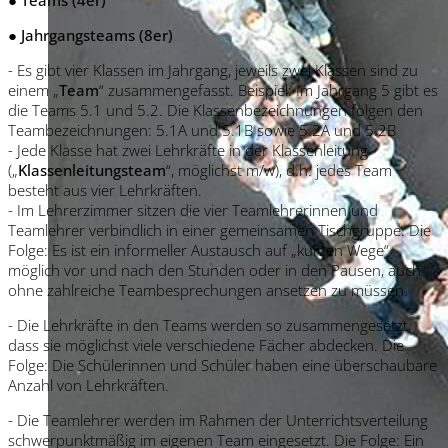
● Jahrgangsteams (8er)
- Es gibt vier Klassen im Jahrgang, jeweils zwei Klassen sind zu
einem „
Team
“ zusammengefasst. Beispiel: Im Jahrgang 5 gibt es
die Teams 5.1 und 5.2. Die Klassenbezeichnungen folgen den
Teambezeichnungen: 5.1A und 5.1B sowie 5.2A und 5.2B
- Jede Klasse hat zwei Lehrkräfte in der Klassenleitung
(„
Klassenleitungsteam
“, möglichst m/w), d.h. jedes Team
besteht aus vier Lehrkräften.
- Im Lehrerzimmer sitzen die vier Teamlehrerinnen und
Teamlehrer verbindlich in einer gemeinsamen Tischgruppe. Die
Folge: Es ist ein informeller Austausch auf „kurzen Wege“
möglich vor und nach den Stunden oder in den Pausen, auch
ohne zahlreiche Teambesprechungen ansetzen zu müssen.
- Die Lehrkräfte in den Teams werden so zusammengesetzt,
dass sie möglichst viele verschiedene Fächer abdecken. Die
Folge: Die Schülerinnen und Schüler haben eine überschaubare
Anzahl von Lehrkräften.
- Die Teamlehrer werden im Rahmen der Unterrichtsverteilung
schwerpunktmäßig im eigenen Team eingesetzt. Die Folge: Ein