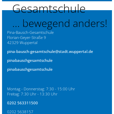
Gesamtschule
... bewegend anders!
Adresse
Pina-Bausch-Gesamtschule
Florian-Geyer-Straße 9
42329 Wuppertal
pina-bausch-gesamtschule@stadt.wuppertal.de
pinabauschgesamtschule
pinabauschgesamtschule
Sekretariat
Montag - Donnerstag: 7:30 - 15:00 Uhr
Freitag: 7:30 Uhr - 13:30 Uhr
0202 563311500
0202 5638157