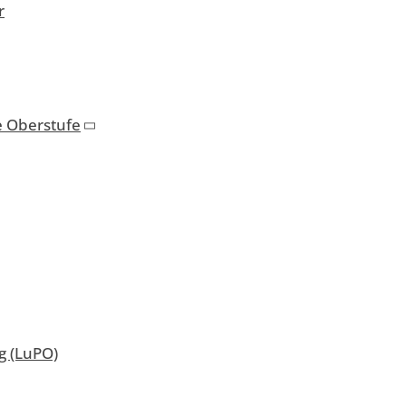
r
e Oberstufe
 (LuPO)