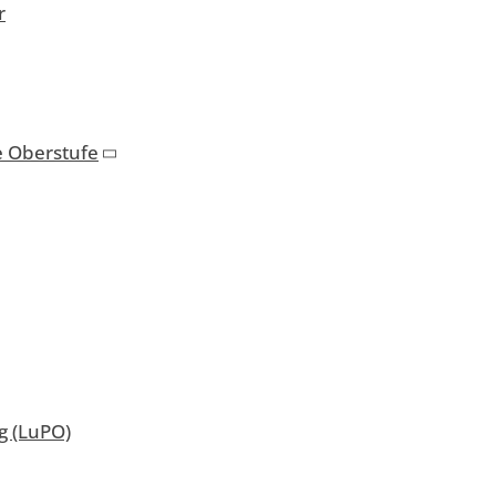
r
e Oberstufe
 (LuPO)