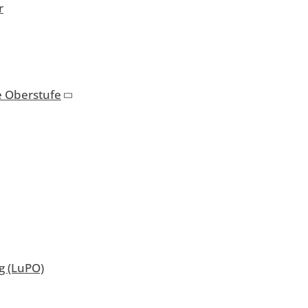
r
e Oberstufe
 (LuPO)