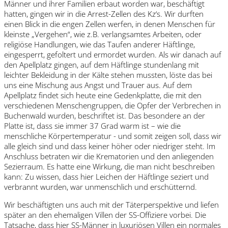
Männer und ihrer Familien erbaut worden war, beschäftigt
hatten, gingen wir in die Arrest-Zellen des Kz‘s. Wir durften
einen Blick in die engen Zellen werfen, in denen Menschen für
kleinste „Vergehen“, wie z.B. verlangsamtes Arbeiten, oder
religiöse Handlungen, wie das Taufen anderer Häftlinge,
eingesperrt, gefoltert und ermordet wurden. Als wir danach auf
den Apellplatz gingen, auf dem Häftlinge stundenlang mit
leichter Bekleidung in der Kälte stehen mussten, löste das bei
uns eine Mischung aus Angst und Trauer aus. Auf dem
Apellplatz findet sich heute eine Gedenkplatte, die mit den
verschiedenen Menschengruppen, die Opfer der Verbrechen in
Buchenwald wurden, beschriftet ist. Das besondere an der
Platte ist, dass sie immer 37 Grad warm ist – wie die
menschliche Körpertemperatur - und somit zeigen soll, dass wir
alle gleich sind und dass keiner höher oder niedriger steht. Im
Anschluss betraten wir die Krematorien und den anliegenden
Sezierraum. Es hatte eine Wirkung, die man nicht beschreiben
kann: Zu wissen, dass hier Leichen der Häftlinge seziert und
verbrannt wurden, war unmenschlich und erschütternd.
Wir beschäftigten uns auch mit der Täterperspektive und liefen
später an den ehemaligen Villen der SS-Offiziere vorbei. Die
Tatsache, dass hier SS-Männer in luxuriösen Villen ein normales