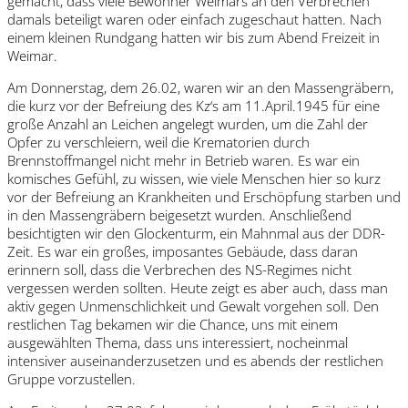
gemacht, dass viele Bewohner Weimars an den Verbrechen
damals beteiligt waren oder einfach zugeschaut hatten. Nach
einem kleinen Rundgang hatten wir bis zum Abend Freizeit in
Weimar.
Am Donnerstag, dem 26.02, waren wir an den Massengräbern,
die kurz vor der Befreiung des Kz‘s am 11.April.1945 für eine
große Anzahl an Leichen angelegt wurden, um die Zahl der
Opfer zu verschleiern, weil die Krematorien durch
Brennstoffmangel nicht mehr in Betrieb waren. Es war ein
komisches Gefühl, zu wissen, wie viele Menschen hier so kurz
vor der Befreiung an Krankheiten und Erschöpfung starben und
in den Massengräbern beigesetzt wurden. Anschließend
besichtigten wir den Glockenturm, ein Mahnmal aus der DDR-
Zeit. Es war ein großes, imposantes Gebäude, dass daran
erinnern soll, dass die Verbrechen des NS-Regimes nicht
vergessen werden sollten. Heute zeigt es aber auch, dass man
aktiv gegen Unmenschlichkeit und Gewalt vorgehen soll. Den
restlichen Tag bekamen wir die Chance, uns mit einem
ausgewählten Thema, dass uns interessiert, nocheinmal
intensiver auseinanderzusetzen und es abends der restlichen
Gruppe vorzustellen.