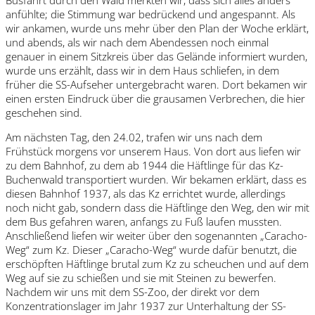
anfühlte; die Stimmung war bedrückend und angespannt. Als
wir ankamen, wurde uns mehr über den Plan der Woche erklärt,
und abends, als wir nach dem Abendessen noch einmal
genauer in einem Sitzkreis über das Gelände informiert wurden,
wurde uns erzählt, dass wir in dem Haus schliefen, in dem
früher die SS-Aufseher untergebracht waren. Dort bekamen wir
einen ersten Eindruck über die grausamen Verbrechen, die hier
geschehen sind.
Am nächsten Tag, den 24.02, trafen wir uns nach dem
Frühstück morgens vor unserem Haus. Von dort aus liefen wir
zu dem Bahnhof, zu dem ab 1944 die Häftlinge für das Kz-
Buchenwald transportiert wurden. Wir bekamen erklärt, dass es
diesen Bahnhof 1937, als das Kz errichtet wurde, allerdings
noch nicht gab, sondern dass die Häftlinge den Weg, den wir mit
dem Bus gefahren waren, anfangs zu Fuß laufen mussten.
Anschließend liefen wir weiter über den sogenannten „Caracho-
Weg“ zum Kz. Dieser „Caracho-Weg“ wurde dafür benutzt, die
erschöpften Häftlinge brutal zum Kz zu scheuchen und auf dem
Weg auf sie zu schießen und sie mit Steinen zu bewerfen.
Nachdem wir uns mit dem SS-Zoo, der direkt vor dem
Konzentrationslager im Jahr 1937 zur Unterhaltung der SS-