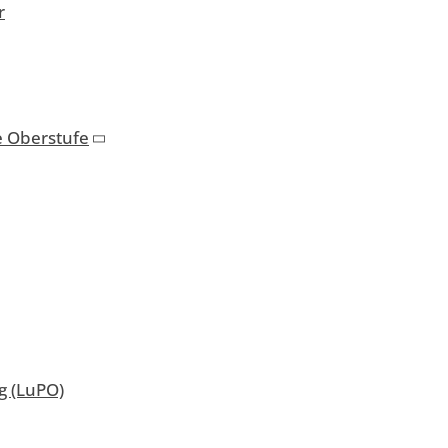
r
e Oberstufe
 (LuPO)